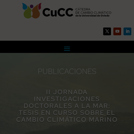
PUBLICACIONES
II JORNADA
INVESTIGACIONES
DOCTORALES A LA MAR:
TESIS EN CURSO SOBRE EL
CAMBIO CLIMÁTICO MARINO