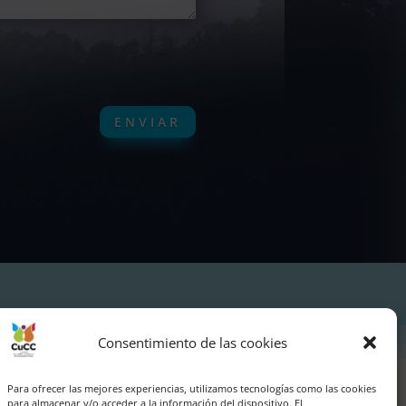
ENVIAR
Consentimiento de las cookies
Para ofrecer las mejores experiencias, utilizamos tecnologías como las cookies
para almacenar y/o acceder a la información del dispositivo. El