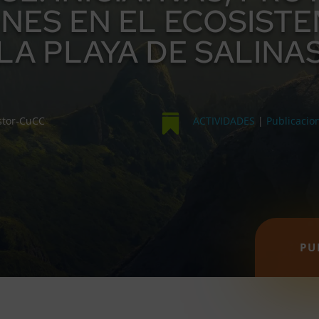
NES EN EL ECOSIST
LA PLAYA DE SALINA

stor-CuCC
ACTIVIDADES
|
Publicacio
PU