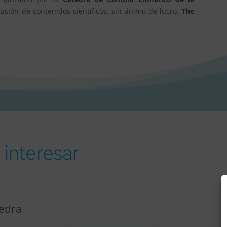
usión de contenidos científicos, sin ánimo de lucro,
The
interesar
tedra