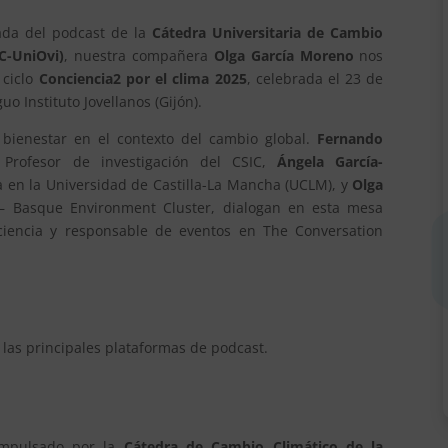
ada del podcast de la
Cátedra Universitaria de Cambio
C-UniOvi)
, nuestra compañera
Olga García Moreno
nos
 ciclo
Conciencia2 por el clima 2025
, celebrada el 23 de
o Instituto Jovellanos (Gijón).
 bienestar en el contexto del cambio global.
Fernando
. Profesor de investigación del CSIC,
Ángela García-
 en la Universidad de Castilla-La Mancha (UCLM), y
Olga
 – Basque Environment Cluster, dialogan en esta mesa
 ciencia y responsable de eventos en The Conversation
 las principales plataformas de podcast.
impulsado por la
Cátedra de Cambio Climático de la