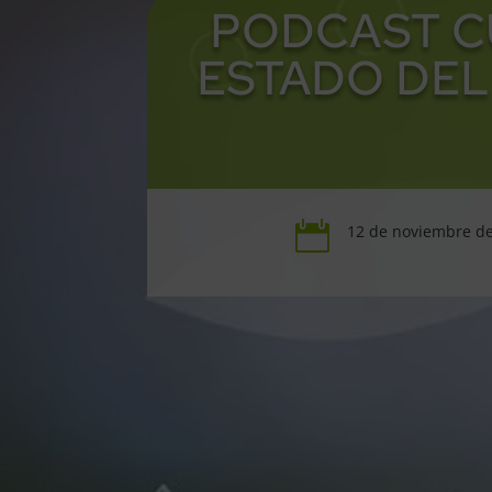
PODCAST C
ESTADO DEL

12 de noviembre d