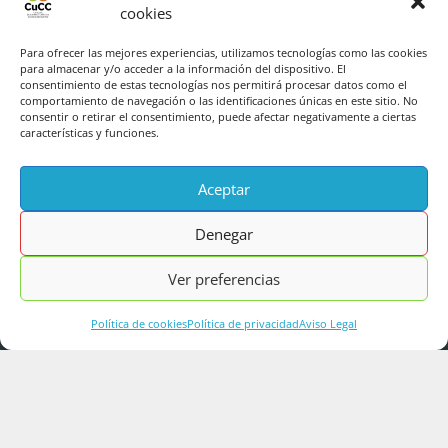
cookies
Medio Rural «Néxodos Candamo 2026» y la
Bienal Climática. donde la ciencia se acerca al
Para ofrecer las mejores experiencias, utilizamos tecnologías como las cookies
entorno rural de forma práctica y colaborativa.
para almacenar y/o acceder a la información del dispositivo. El
consentimiento de estas tecnologías nos permitirá procesar datos como el
Personal investigador y técnico de la CuCC y
comportamiento de navegación o las identificaciones únicas en este sitio. No
consentir o retirar el consentimiento, puede afectar negativamente a ciertas
del INDUROT de la Universidad de Oviedo
características y funciones.
guiarán esta actividad para divulgar el
conocimiento científico sobre el clima y
Aceptar
acercarlo a la ciudadanía en un espacio de
Denegar
participación.
leer más
Ver preferencias
Política de cookies
Política de privacidad
Aviso Legal